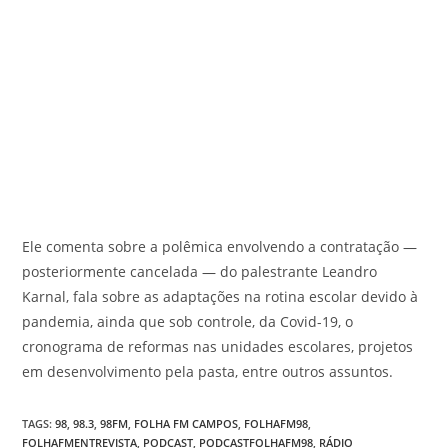
Ele comenta sobre a polêmica envolvendo a contratação —
posteriormente cancelada — do palestrante Leandro
Karnal, fala sobre as adaptações na rotina escolar devido à
pandemia, ainda que sob controle, da Covid-19, o
cronograma de reformas nas unidades escolares, projetos
em desenvolvimento pela pasta, entre outros assuntos.
TAGS
:
98
,
98.3
,
98FM
,
FOLHA FM CAMPOS
,
FOLHAFM98
,
FOLHAFMENTREVISTA
,
PODCAST
,
PODCASTFOLHAFM98
,
RÁDIO