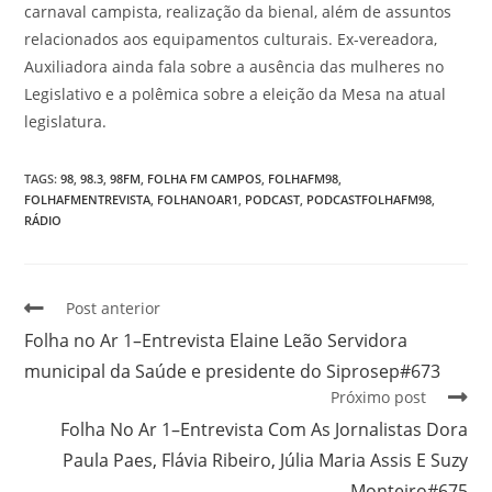
carnaval campista, realização da bienal, além de assuntos
relacionados aos equipamentos culturais. Ex-vereadora,
Auxiliadora ainda fala sobre a ausência das mulheres no
Legislativo e a polêmica sobre a eleição da Mesa na atual
legislatura.
TAGS
:
98
,
98.3
,
98FM
,
FOLHA FM CAMPOS
,
FOLHAFM98
,
FOLHAFMENTREVISTA
,
FOLHANOAR1
,
PODCAST
,
PODCASTFOLHAFM98
,
RÁDIO
Post anterior
Folha no Ar 1–Entrevista Elaine Leão Servidora
municipal da Saúde e presidente do Siprosep#673
Próximo post
Folha No Ar 1–Entrevista Com As Jornalistas Dora
Paula Paes, Flávia Ribeiro, Júlia Maria Assis E Suzy
Monteiro#675