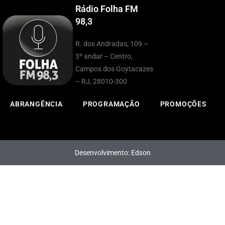
Rádio Folha FM
98,3
R. dos Andradas, 109 –
3º andar – Centro,
Campos dos Goytacazes
– RJ, 28010-300
ABRANGÊNCIA
PROGRAMAÇÃO
PROMOÇÕES
Desenvolvimento: Edson