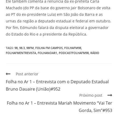
Ele também comenta a renúncia da ex-prefeita Carla
Machado (do PP da base do governo Jair Bolsonaro de volta
ao PT do ex-presidente Lula) em São João da Barra e as
urnas da região a deputado estadual e federal em outubro.
Por fim, Edmundo falará da disputa eleitoral a governador
do Estado do Rio e a presidente da República.
TAGS
:
98
,
98.3
,
98FM
,
FOLHA FM CAMPOS
,
FOLHAFM98
,
FOLHAFMENTREVISTA
,
FOLHANOAR1
,
PODCASTFOLHAFM98
,
RÁDIO
Post anterior
Folha no Ar 1 – Entrevista com o Deputado Estadual
Bruno Dauaire (União)#952
Próximo post
Folha no Ar 1 – Entrevista Mariah Movimento “Vai Ter
Gorda, Sim”#953