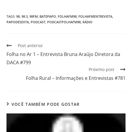
TAGS
:
98
,
98.3
,
98FM
,
BATEPAPO
,
FOLHAFM98
,
FOLHAFMENTREVISTA
,
PAPODESEXTA
,
PODCAST
,
PODCASTFOLHAFM98
,
RÁDIO
Post anterior
Folha no Ar 1 – Entrevista Bruna Araújo Diretora da
DACA #799
Próximo post
Folha Rural – Informações e Entrevistas #781
VOCÊ TAMBÉM PODE GOSTAR