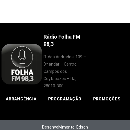
Rádio Folha FM
98,3
R. dos Andradas, 109 –
3º andar – Centro,
Campos dos
Goytacazes – RJ,
28010-300
ABRANGÊNCIA
PROGRAMAÇÃO
PROMOÇÕES
Desenvolvimento: Edson