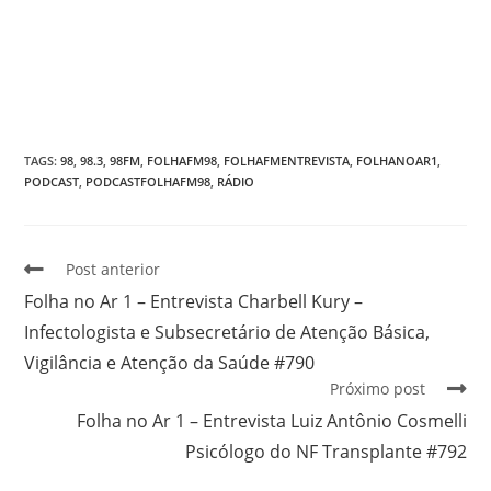
TAGS
:
98
,
98.3
,
98FM
,
FOLHAFM98
,
FOLHAFMENTREVISTA
,
FOLHANOAR1
,
PODCAST
,
PODCASTFOLHAFM98
,
RÁDIO
Post anterior
Folha no Ar 1 – Entrevista Charbell Kury –
Infectologista e Subsecretário de Atenção Básica,
Vigilância e Atenção da Saúde #790
Próximo post
Folha no Ar 1 – Entrevista Luiz Antônio Cosmelli
Psicólogo do NF Transplante #792