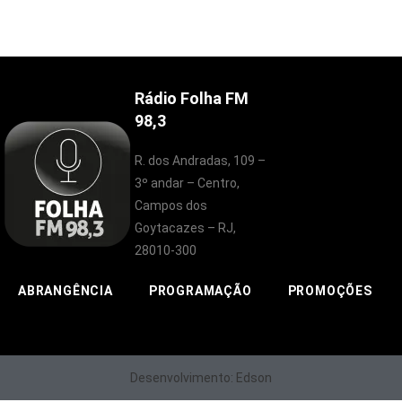
Rádio Folha FM
98,3
R. dos Andradas, 109 –
3º andar – Centro,
Campos dos
Goytacazes – RJ,
28010-300
ABRANGÊNCIA
PROGRAMAÇÃO
PROMOÇÕES
Desenvolvimento: Edson