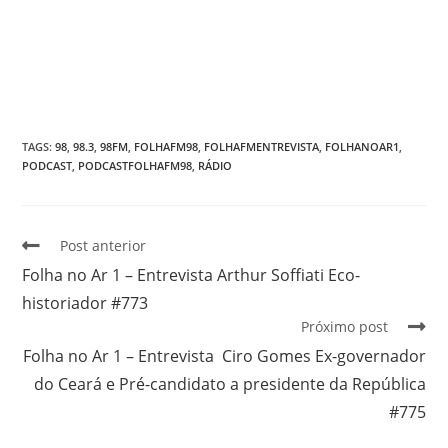
TAGS
:
98
,
98.3
,
98FM
,
FOLHAFM98
,
FOLHAFMENTREVISTA
,
FOLHANOAR1
,
PODCAST
,
PODCASTFOLHAFM98
,
RÁDIO
Post anterior
Folha no Ar 1 – Entrevista Arthur Soffiati Eco-
historiador #773
Próximo post
Folha no Ar 1 – Entrevista Ciro Gomes Ex-governador
do Ceará e Pré-candidato a presidente da República
#775