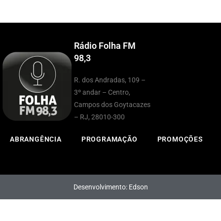
Rádio Folha FM
98,3
R. dos Andradas, 109 –
3º andar – Centro,
Campos dos Goytacazes
– RJ, 28010-300
ABRANGÊNCIA
PROGRAMAÇÃO
PROMOÇÕES
Desenvolvimento: Edson