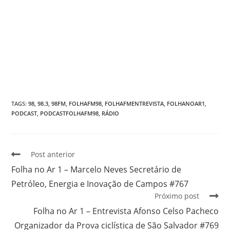
TAGS
:
98
,
98.3
,
98FM
,
FOLHAFM98
,
FOLHAFMENTREVISTA
,
FOLHANOAR1
,
PODCAST
,
PODCASTFOLHAFM98
,
RÁDIO
Post anterior
Folha no Ar 1 – Marcelo Neves Secretário de
Petróleo, Energia e Inovação de Campos #767
Próximo post
Folha no Ar 1 – Entrevista Afonso Celso Pacheco
Organizador da Prova ciclística de São Salvador #769