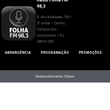
98,3
R. dos Andradas, 109 –
3º andar – Centro,
Campos dos
Goytacazes – RJ,
28010-300
ABRANGÊNCIA
PROGRAMAÇÃO
PROMOÇÕES
Desenvolvimento: Edson