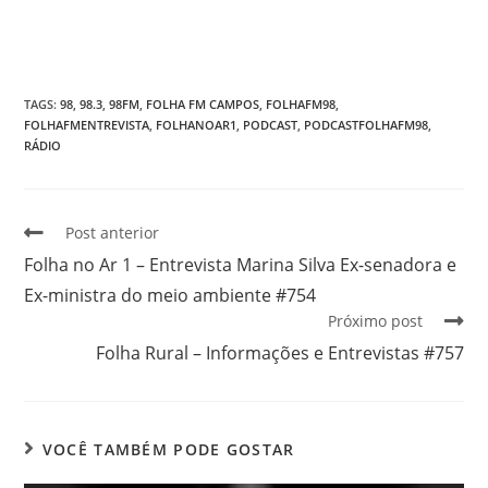
TAGS
:
98
,
98.3
,
98FM
,
FOLHA FM CAMPOS
,
FOLHAFM98
,
FOLHAFMENTREVISTA
,
FOLHANOAR1
,
PODCAST
,
PODCASTFOLHAFM98
,
RÁDIO
Post anterior
Folha no Ar 1 – Entrevista Marina Silva Ex-senadora e
Ex-ministra do meio ambiente #754
Próximo post
Folha Rural – Informações e Entrevistas #757
VOCÊ TAMBÉM PODE GOSTAR