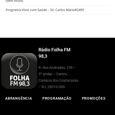
(sem título)
Programa Viver com Saúde – Dr. Carlos Mário#2495
Rádio Folha FM
98,3
R. dos Andradas, 109 –
3º andar – Centro,
Campos dos Goytacazes
– RJ, 28010-300
ABRANGÊNCIA
PROGRAMAÇÃO
PROMOÇÕES