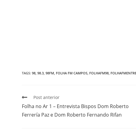
TAGS
:
98
,
98.3
,
98FM
,
FOLHA FM CAMPOS
,
FOLHAFM98
,
FOLHAFMENTRE
Post anterior
Folha no Ar 1 – Entrevista Bispos Dom Roberto
Ferrería Paz e Dom Roberto Fernando Rifan