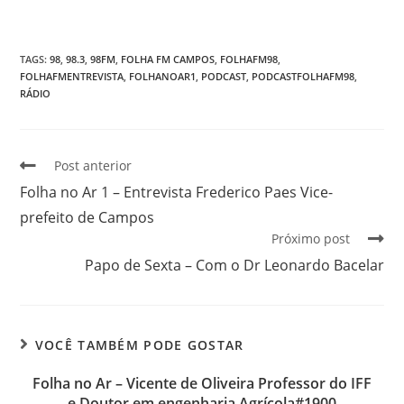
TAGS
:
98
,
98.3
,
98FM
,
FOLHA FM CAMPOS
,
FOLHAFM98
,
FOLHAFMENTREVISTA
,
FOLHANOAR1
,
PODCAST
,
PODCASTFOLHAFM98
,
RÁDIO
Post anterior
Folha no Ar 1 – Entrevista Frederico Paes Vice-
prefeito de Campos
Próximo post
Papo de Sexta – Com o Dr Leonardo Bacelar
VOCÊ TAMBÉM PODE GOSTAR
Folha no Ar – Vicente de Oliveira Professor do IFF
e Doutor em engenharia Agrícola#1900