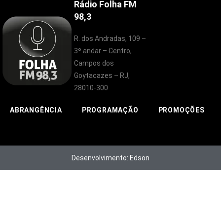
Rádio Folha FM
98,3
R. dos Andradas, 109 –
3º andar – Centro,
Campos dos
Goytacazes – RJ,
28010-300
ABRANGÊNCIA
PROGRAMAÇÃO
PROMOÇÕES
Desenvolvimento: Edson