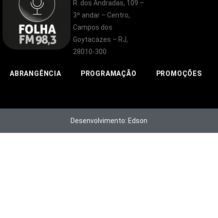
R. dos Andradas, 109 –
3º andar – Centro,
Campos dos
Goytacazes – RJ,
28010-300
ABRANGÊNCIA
PROGRAMAÇÃO
PROMOÇÕES
Desenvolvimento: Edson