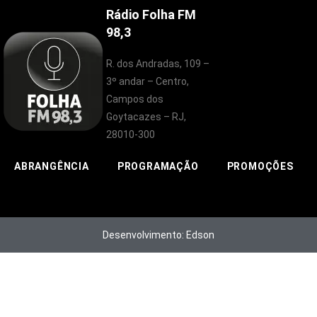
Rádio Folha FM
98,3
R. dos Andradas, 109 –
3º andar – Centro,
Campos dos
Goytacazes – RJ,
28010-300
ABRANGÊNCIA
PROGRAMAÇÃO
PROMOÇÕES
Desenvolvimento: Edson