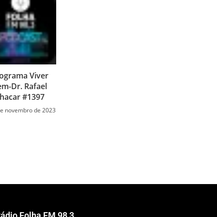
ograma Viver
em-Dr. Rafael
hacar #1397
de novembro de 2023
ádio Folha FM 98,3