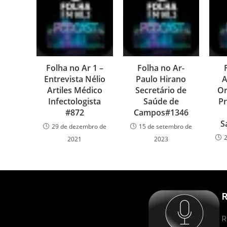
Folha no Ar 1 –
Folha no Ar-
Entrevista Nélio
Paulo Hirano
A
Artiles Médico
Secretário de
Or
Infectologista
Saúde de
Pr
#872
Campos#1346
S
29 de dezembro de
15 de setembro de
2021
2023
R
R