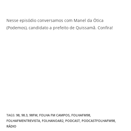
Nesse episódio conversamos com Manel da Ótica
(Podemos), candidato a prefeito de Quissamã. Confira!
TAGS
:
98
,
98.3
,
98FM
,
FOLHA FM CAMPOS
,
FOLHAFM98
,
FOLHAFMENTREVISTA
,
FOLHANOAR2
,
PODCAST
,
PODCASTFOLHAFM98
,
RÁDIO