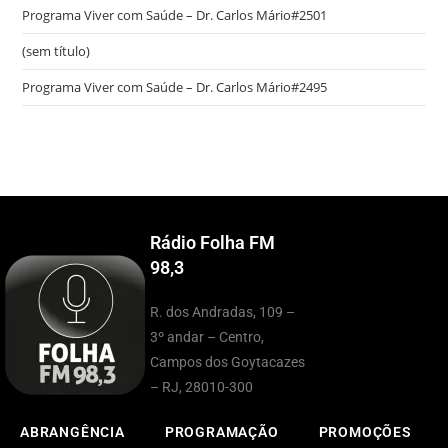
Programa Viver com Saúde – Dr. Carlos Mário#2501
(sem título)
Programa Viver com Saúde – Dr. Carlos Mário#2495
Rádio Folha FM
98,3
R. dos Andradas, 109 –
3º andar – Centro,
Campos dos Goytacazes
– RJ, 28010-300
ABRANGÊNCIA
PROGRAMAÇÃO
PROMOÇÕES