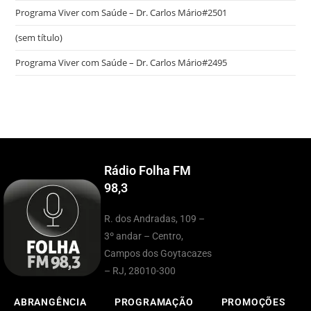
Programa Viver com Saúde – Dr. Carlos Mário#2501
(sem título)
Programa Viver com Saúde – Dr. Carlos Mário#2495
Rádio Folha FM
98,3
R. dos Andradas, 109 –
3º andar – Centro,
Campos dos Goytacazes
– RJ, 28010-300
ABRANGÊNCIA
PROGRAMAÇÃO
PROMOÇÕES