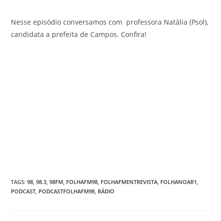
Nesse episódio conversamos com professora Natália (Psol),
candidata a prefeita de Campos. Confira!
TAGS
:
98
,
98.3
,
98FM
,
FOLHAFM98
,
FOLHAFMENTREVISTA
,
FOLHANOAR1
,
PODCAST
,
PODCASTFOLHAFM98
,
RÁDIO