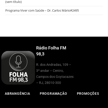
(sem título)
Programa Viver com Saúde – Dr. Carlos Mário#2495
Rádio Folha FM
98,3
R. dos Andradas, 109 –
3º andar – Centro,
Campos dos Goytacazes
– RJ, 28010-300
ABRANGÊNCIA
PROGRAMAÇÃO
PROMOÇÕES