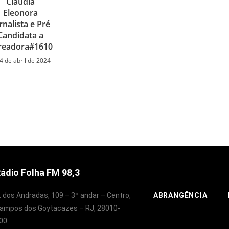
Cláudia
Eleonora
rnalista e Pré
Candidata a
readora#1610
4 de abril de 2024
ádio Folha FM 98,3
. dos Andradas, 109 – 3º andar – Centro,
ABRANGÊNCIA
ampos dos Goytacazes – RJ, 28010-
00