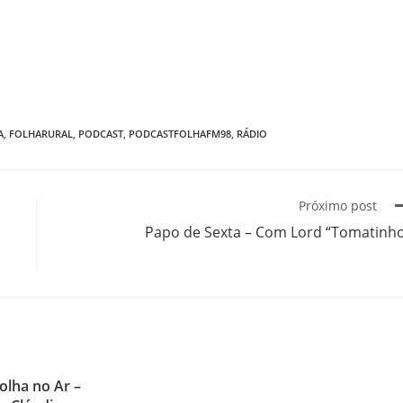
A
,
FOLHARURAL
,
PODCAST
,
PODCASTFOLHAFM98
,
RÁDIO
Próximo post
Papo de Sexta – Com Lord “Tomatinh
olha no Ar –