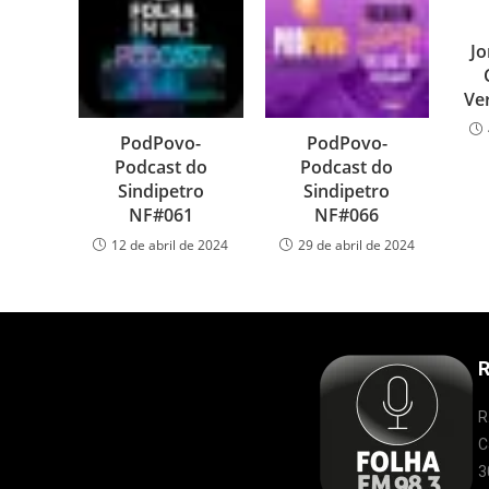
Jo
Ve
PodPovo-
PodPovo-
Podcast do
Podcast do
Sindipetro
Sindipetro
NF#061
NF#066
12 de abril de 2024
29 de abril de 2024
R
R
C
3