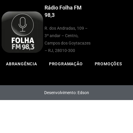
Rádio Folha FM
98,3
R. dos Andradas, 109 –
3º andar – Centro,
Campos dos Goytacazes
– RJ, 28010-300
ABRANGÊNCIA
PROGRAMAÇÃO
PROMOÇÕES
Desenvolvimento: Edson