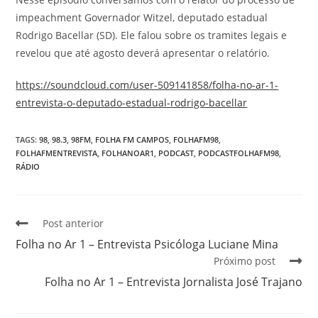
impeachment Governador Witzel, deputado estadual
Rodrigo Bacellar (SD). Ele falou sobre os tramites legais e
revelou que até agosto deverá apresentar o relatório.
https://soundcloud.com/user-509141858/folha-no-ar-1-
entrevista-o-deputado-estadual-rodrigo-bacellar
TAGS
:
98
,
98.3
,
98FM
,
FOLHA FM CAMPOS
,
FOLHAFM98
,
FOLHAFMENTREVISTA
,
FOLHANOAR1
,
PODCAST
,
PODCASTFOLHAFM98
,
RÁDIO
Post anterior
Folha no Ar 1 – Entrevista Psicóloga Luciane Mina
Próximo post
Folha no Ar 1 – Entrevista Jornalista José Trajano