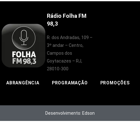
Rádio Folha FM
98,3
R. dos Andradas, 109 –
3º andar – Centro,
Campos dos
Goytacazes – RJ,
28010-300
ABRANGÊNCIA
PROGRAMAÇÃO
PROMOÇÕES
Desenvolvimento: Edson