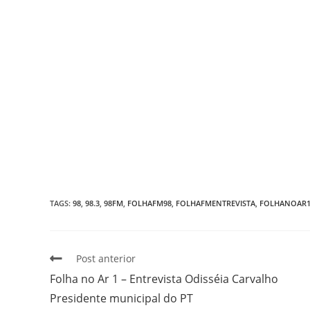
TAGS
:
98
,
98.3
,
98FM
,
FOLHAFM98
,
FOLHAFMENTREVISTA
,
FOLHANOAR
Post anterior
Folha no Ar 1 – Entrevista Odisséia Carvalho
Presidente municipal do PT