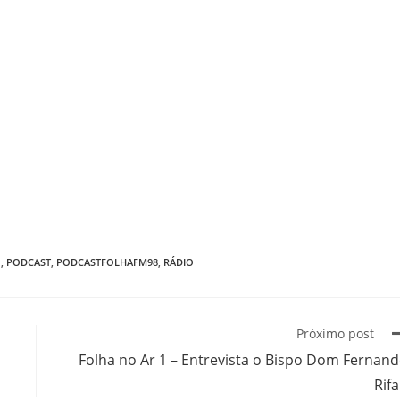
1
,
PODCAST
,
PODCASTFOLHAFM98
,
RÁDIO
Próximo post
Folha no Ar 1 – Entrevista o Bispo Dom Fernan
Rif