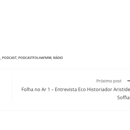
1
,
PODCAST
,
PODCASTFOLHAFM98
,
RÁDIO
Próximo post
Folha no Ar 1 – Entrevista Eco Historiador Aristid
Soffia