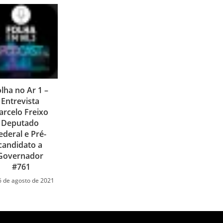
lha no Ar 1 –
Entrevista
rcelo Freixo
Deputado
ederal e Pré-
candidato a
Governador
#761
6 de agosto de 2021