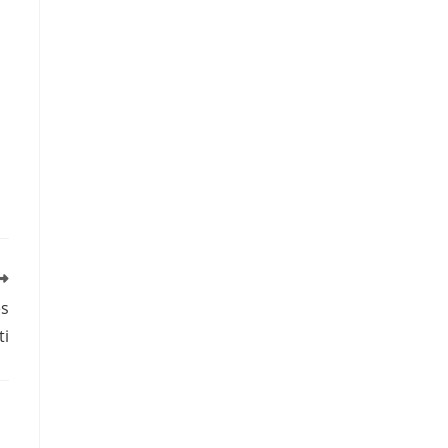
es
ti