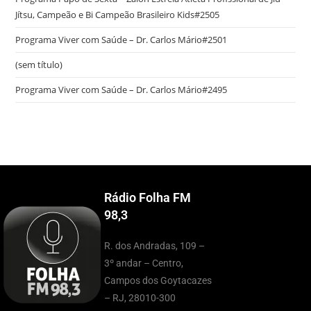
Jítsu, Campeão e Bi Campeão Brasileiro Kids#2505
Programa Viver com Saúde – Dr. Carlos Mário#2501
(sem título)
Programa Viver com Saúde – Dr. Carlos Mário#2495
Rádio Folha FM
98,3
R. dos Andradas, 109 –
3º andar – Centro,
Campos dos Goytacazes
– RJ, 28010-300