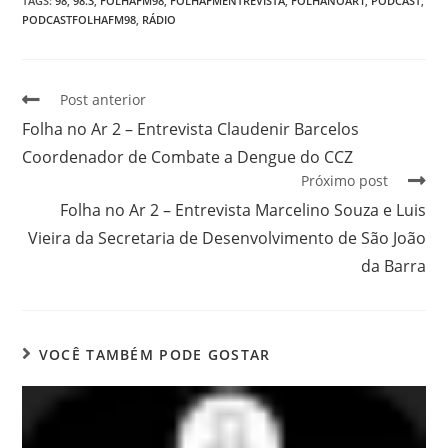
TAGS
:
98
,
98.3
,
FOLHAFM98
,
FOLHAFMENTREVISTA
,
FOLHANOAR1
,
PODCAST
,
PODCASTFOLHAFM98
,
RÁDIO
Post anterior
Folha no Ar 2 – Entrevista Claudenir Barcelos
Coordenador de Combate a Dengue do CCZ
Próximo post
Folha no Ar 2 – Entrevista Marcelino Souza e Luis
Vieira da Secretaria de Desenvolvimento de São João
da Barra
VOCÊ TAMBÉM PODE GOSTAR