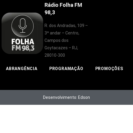
Rádio Folha FM
98,3
R. dos Andradas, 109 –
3º andar – Centro,
Campos dos
Goytacazes – RJ,
28010-300
ABRANGÊNCIA
PROGRAMAÇÃO
PROMOÇÕES
Desenvolvimento: Edson