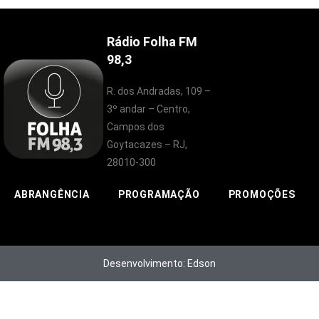
Rádio Folha FM
98,3
R. dos Andradas, 109 –
3º andar – Centro,
Campos dos
Goytacazes – RJ,
28010-300
ABRANGÊNCIA
PROGRAMAÇÃO
PROMOÇÕES
Desenvolvimento: Edson