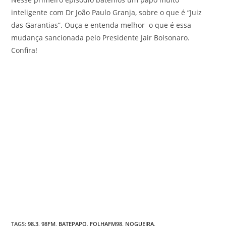
inteligente com Dr João Paulo Granja, sobre o que é “Juiz
das Garantias”. Ouça e entenda melhor o que é essa
mudança sancionada pelo Presidente Jair Bolsonaro.
Confira!
TAGS
:
98.3
,
98FM
,
BATEPAPO
,
FOLHAFM98
,
NOGUEIRA
,