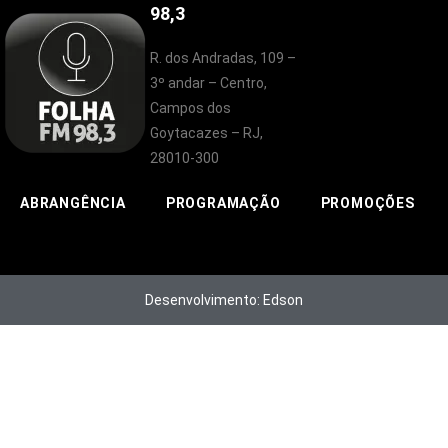
98,3
R. dos Andradas, 109 –
3º andar – Centro,
Campos dos
Goytacazes – RJ,
28010-300
ABRANGÊNCIA
PROGRAMAÇÃO
PROMOÇÕES
Desenvolvimento: Edson