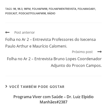
TAGS
:
98
,
98.3
,
98FM
,
FOLHAFM98
,
FOLHAFMENTREVISTA
,
FOLHANOAR1
,
PODCAST
,
PODCASTFOLHAFM98
,
RÁDIO
Post anterior
Folha no Ar 2 – Entrevista Professores do Isecensa
Paulo Arthur e Maurício Calomeni.
Próximo post
Folha no Ar 2 – Entrevista Bruno Lopes Coordenador
Adjunto do Procon Campos.
VOCÊ TAMBÉM PODE GOSTAR
Programa Viver com Saúde – Dr. Luiz Elpidio
Manhães#2387