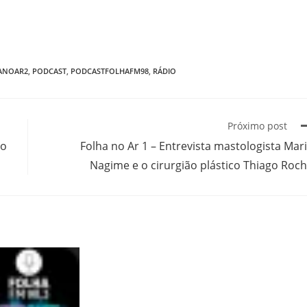
ANOAR2
,
PODCAST
,
PODCASTFOLHAFM98
,
RÁDIO
Próximo post
co
Folha no Ar 1 – Entrevista mastologista Mar
Nagime e o cirurgião plástico Thiago Roc