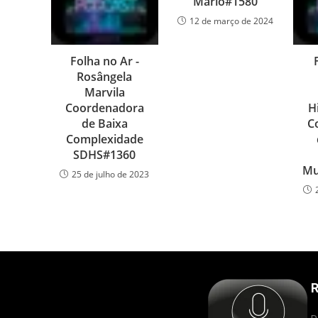
Mário#1580
12 de março de 2024
Folha no Ar -
Rosângela
Marvila
Coordenadora
H
de Baixa
C
Complexidade
SDHS#1360
Mu
25 de julho de 2023
R