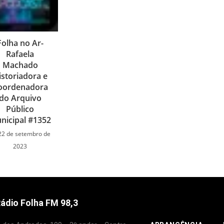
Folha no Ar-
Rafaela
Machado
istoriadora e
oordenadora
do Arquivo
Público
nicipal #1352
22 de setembro de
2023
ádio Folha FM 98,3