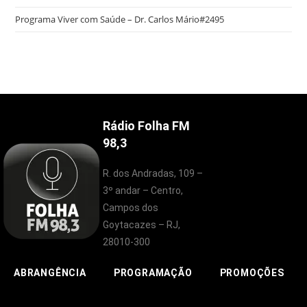
Programa Viver com Saúde – Dr. Carlos Mário#2495
Rádio Folha FM
98,3
R. dos Andradas, 109 –
3º andar – Centro,
Campos dos
Goytacazes – RJ,
28010-300
ABRANGÊNCIA
PROGRAMAÇÃO
PROMOÇÕES