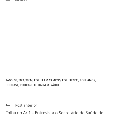
TAGS
:
98
,
98.3
,
98FM
,
FOLHA FM CAMPOS
,
FOLHAFM98
,
FOLHANO2
,
PODCAST
,
PODCASTFOLHAFM98
,
RÁDIO
Post anterior
Folha no Ar 1 – Entrevista o Secretário de Saúde de