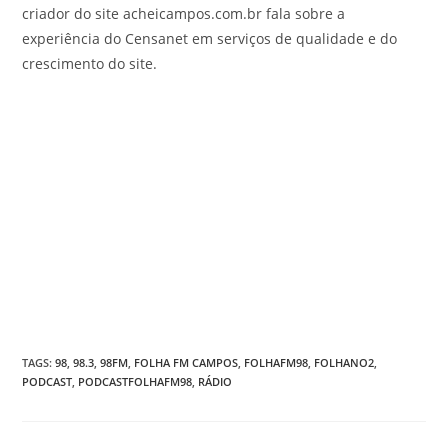
criador do site acheicampos.com.br fala sobre a
experiência do Censanet em serviços de qualidade e do
crescimento do site.
TAGS
:
98
,
98.3
,
98FM
,
FOLHA FM CAMPOS
,
FOLHAFM98
,
FOLHANO2
,
PODCAST
,
PODCASTFOLHAFM98
,
RÁDIO