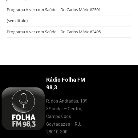
Programa Viver com Saúde – Dr. Carlos Mário#2501
(sem título)
Programa Viver com Saúde – Dr. Carlos Mário#2495
Rádio Folha FM
98,3
R. dos Andradas, 109 –
3º andar – Centro,
Campos dos
Goytacazes – RJ,
28010-300